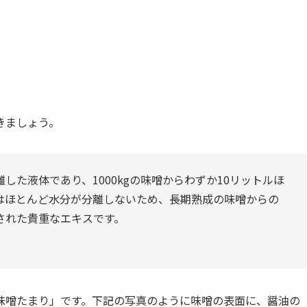
きましょう。
た液体であり、1000kgの味噌からわずか10リットルほ
はほとんど水分が分離しないため、長期熟成の味噌からの
された貴重なエキスです。
味噌たまり」です。下記の写真のように味噌の表面に、醤油の