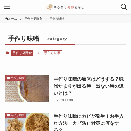
ホーム
手作り発酵食
手作り味噌
手作り味噌
– category –
手作り発酵食
手作り味噌
手作り味噌の液体はどうする？味
手作り味噌
噌たまりが出る時、出ない時の違
いとは？
2020-11-08
手作り味噌にカビが発生！お手入
手作り味噌
れ方法・カビ防止対策に何をす
る？